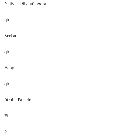
Natives Olivenöl extra
qb
Verkauf
qb
Baby
qb
für die Panade
Ei
2