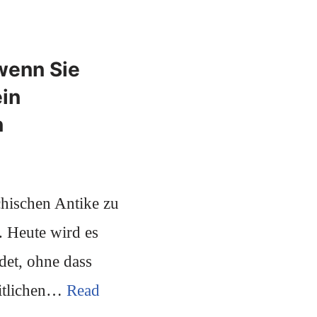
 wenn Sie
in
n
chischen Antike zu
 Heute wird es
et, ohne dass
eitlichen…
Read