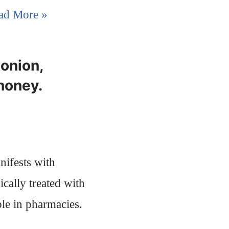
ad More »
onion,
 honey.
nifests with
cally treated with
ble in pharmacies.