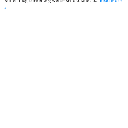
Butter 150g Zucker 50g weiße Schokolade 50…
Read More
»